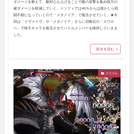
ダメージを耐えて、敵対心も上げることで敵の攻撃を集め味方の
被ダメージを軽減していく。☆ソフィアは40％からは誰かしら戦
闘不能になっていくので「メタノイア」で復活させていく。★今
回は「リヴァイヴ」や「メタノイア」さらに召喚石の「エウロ
ペ」で味方キャラを復活させてバトルメンバーを維持していきま
した。
続きを読む
グラブル