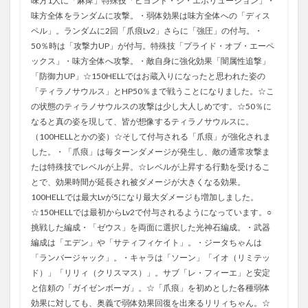
味方1人に「麻痺」特殊技「ビヨンド・ジ・エボリューション」・
味方全体をランダムに攻撃。・弱体効果は味方全体への「ディス
ペル」。ランダムに2回「爪痕Lv2」さらに「強圧」の付与。・
50％時は「攻撃力UP」が付与。特殊技「プライド・オブ・エーペ
ックス」・味方全体へ攻撃。・敵自身に強化効果「闇属性追撃」
「防御力UP」☆150HELLではお蔵入りになったと思われた姿の
「ティラノサウルス」とHP50％まで戦うことになりました。☆こ
の状態のティラノサウルスの攻撃は少し大人しめです。☆50％に
なると真の姿を現して、皆が想像するティラノサウルスに。
（100HELLとかの姿）☆そして付与される「爪痕」が強化されま
した。・「爪痕」は毎ターンダメージが発生し、敵の通常攻撃ま
たは特殊技でレベルが上昇。☆レベルが上昇する行動を受けるこ
とで、効果時間が延長され被ダメージが大きくなる効果。
100HELLでは最大Lvが5になり最大ダメージも増加しました。
☆150HELLでは最初からLv2で付与されるようになっています。○
挑戦した編成・「ゼウス」を両面に選択した光神石編成。・武器
編成は「エデン」や「サティフィケイト」。・ジータちゃんは
「ランバージャック」。・キャラは「ソーン」「イオ（リミテッ
ド）」「リリィ（クリスマス）」。サブ「レ・フィーエ」と安定
と信頼の「ガイゼンボーガ」。☆「爪痕」を初めとした各種弱体
効果に対しても、奥義で弱体効果回復を出来るリリィちゃん。☆