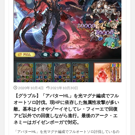
2020年10月4日
2021年10月30日
【グラブル】「アバターHL」を光マグナ編成でフル
オートソロ討伐。現HPに依存した無属性攻撃が多い
敵。基本はイオやゾーイそしてレ・フィーエで回復
アビ以外での回復しながら進行。最後のアーク・エ
ネミーはガイゼンボーガで対応。
「アバターHL」を光マグナ編成でフルオートソロ討伐しているの