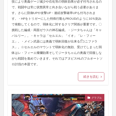
技により奥義ゲージ減少や石化等の弱体効果が必ず付与されるの
で、戦闘中は常に状態異常と向き合いながら戦う必要がありま
す。さらに防御UPや攻撃UP・連続攻撃確率UPも付与されま
す。・HPをトリガーにした特殊行動もPROUDのように10％刻み
で発動してくるので、弱体化に対するクリア関係が重要です。〇
挑戦した編成・両面ゼウスの神石編成。・ジータちゃんは「キャ
バルリー」。・キャラは「セルエル」「イオ」「レ・フィー
エ」。・メイン武器には奥義で弱体回復が出来る「͡コニファラ
ス」。☆セルエルのマウントで弱体化の無効、受けてしまった弱
体はレ・フィーエ燦爛効果そしてジータちゃんの奥義で回復しな
がら戦闘を進めていきます。それではアヌビスHLのフルオートソ
ロ討伐の本題です。
続きを読む
グラブル