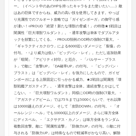
ー。（イベント中のあのHPを持ったキャラをまた使いたい……）敵
はあの巨体ですからね、威力の高い技を使用してきます。やっぱ
り光属性でのフルオート攻略では「ガイゼンボーガ」の御守り感
が凄い！○PROUD「絶望！新たな壊獣の脅威！」の特徴★1戦目は
闇属性「巨大壊獣ワルダント」。・通常攻撃は単体でダブルアタ
ックを頻繁にしてくる。・PROUD恒例のOD時の強制CT最大。・
「ギャラクティカクロウ」による8000近いダメージと「裂傷」の
付与。・↑より威力は低い「ビッグバン・レイ」。ただし追加効果
が「暗闇」「アビリティ封印」と厄介。・「パルサー・ブラス
ト」で敵に「攻撃UP」「DA確率UP」の付与。・「ビッグバン・
ブラスト」は「ビッグバン・レイ」を強力にしたもので、ガイゼ
ンボーガによる上限固定に引っかかる威力。★2戦目は闇属性「壊
獣戦艦アガスティア」。・通常攻撃は全体。連続攻撃とかはして
こない。・「巨大壊獣ワルダント」同様にOD時の強制CT最大。・
「アガスティアビーム」では75％までは5000くらいで、それ以降
は10000越えのダメージ。そして「攻防DOWN」の付与。・「オ
ールレンジ・ヘル」でも10000以上のダメージ、さらに味方全体
にディスペル。・「エクサデス・カノン」は味方全体をランダム
複数回攻撃。敵に「闇属性追撃」「防御力UP」の付与。☆敵に付
与される「防御力UP」は特殊なもので軽減率がかなり高い。解除