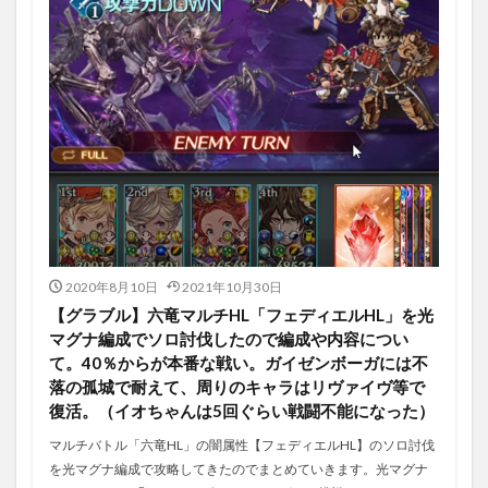
2020年8月10日
2021年10月30日
【グラブル】六竜マルチHL「フェディエルHL」を光
マグナ編成でソロ討伐したので編成や内容につい
て。40％からが本番な戦い。ガイゼンボーガには不
落の孤城で耐えて、周りのキャラはリヴァイヴ等で
復活。（イオちゃんは5回ぐらい戦闘不能になった）
マルチバトル「六竜HL」の闇属性【フェディエルHL】のソロ討伐
を光マグナ編成で攻略してきたのでまとめていきます。光マグナ