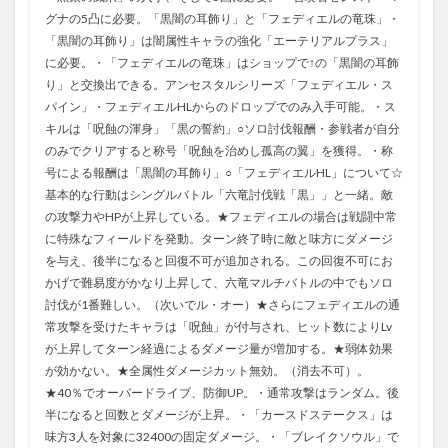
グナの5凸に必要。「黒闇の耳飾り」と「フェディエルの竜珠」・
「黒闇の耳飾り」は闇属性キャラの強化「エーテリアルプラス」
に必要。・「フェディエルの竜珠」はショップで↑の「黒闇の耳飾
り」と交換出できる。アンセスタルシリーズ「フェディエル・ス
パイン」・フェディエルHLからのドロップでのみ入手可能。・ス
キルは「呪蝕の渾身」「黒の誓約」○ソロ討伐報酬・参戦者が自分
のみでクリアすると称号「呪蝕を治めし孤高の翼」を獲得。・称
号による報酬は「黒闇の耳飾り」○「フェディエルHL」について☆
基本的な行動はシングルバトル「六竜討伐戦「黒」」と一緒。敵
の攻撃力やHPが上昇している。★フェディエルの場合は戦闘中常
に特殊なフィールドを発動。ターン終了時に敵と味方にダメージ
を与え、後半になると回復不可が追加される。この回復不可にお
かげで難易度がかなり上昇して、六竜マルチバトルの中でもソロ
討伐が1番難しい。（次いでル・オー）★さらにフェディエルの通
常攻撃を受けたキャラは「呪蝕」が付与され、ヒット数によりLv
が上昇してターン経過によるダメージ量が増加する。★弱体効果
が効かない。★全属性ダメージカット無効。（消去不可）。
★40％でオーバードライブ、防御UP。・通常攻撃はランダム。後
半になると回数とダメージが上昇。・「カースドステークス」は
味方3人を対象に32400の固定ダメージ。・「ブレイクソウル」で