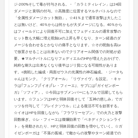
ジ-200%そして毒が付与される。・「カラミティレイン」は24回
ダメージと衰弱の付与。☆高難度に位置するマルチバトルなので
「全属性ダメージカット無効」。☆41％まで通常攻撃は大したこ
とは無いけど、40％からは何かもが大ダメージになる。40％から
はフィールドにより回復不可に加えてフェディエルの通常攻撃の
ヒット数も大幅に増え呪蝕Lvの上昇も早くなり、ターン経過のダ
メージを合わせるとかなりの痛手となります。☆その呪蝕を高Lv
で放置させることは出来ないのでクリアオール関係での対処が必
要。★マルチバトルになりフェディエルのHPが増えたおかげで、
純粋な耐久は出来なくなり後半はジリ貧になる可能性がありま
す。○挑戦した編成・両面ゼウスの光属性の神石編成。・ジータち
ゃんはモンク。「クリアオール」「リヴァイヴ」を設定。・キャ
ラは｢フュンフ｣｢イオ｣｢レ・フィーエ｣、サブには｢ガイゼンボー
ガ｣「ソフィア」。☆今回はサブメンバーにもフルで活躍してもら
います。☆フュンフはHPと弱体回復そして「五神の慈しみ」でガ
ッツを付与して「ブレイクソウル」による復活不可を妨害する。
☆イオはHPを回復しながら「フラワリーセブン」での火力と攻撃
回数稼ぎ。☆レ・フィーエは燦爛効果で「ベネディクションライ
ト」を発動されたり、HPと弱体回復の回数を増やしていく。☆ガ
イゼンボーガは「不落の孤城」で敵からの攻撃やターン経過での