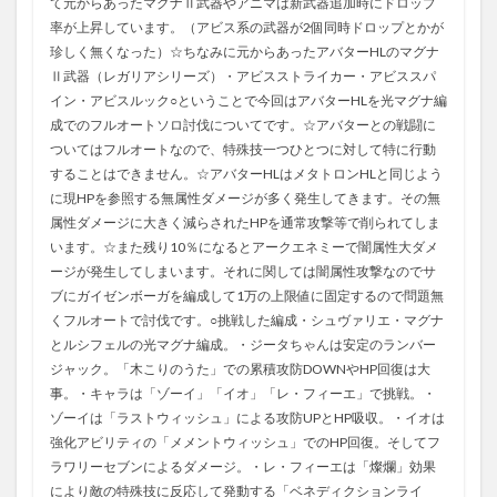
て元からあったマグナⅡ武器やアニマは新武器追加時にドロップ
率が上昇しています。（アビス系の武器が2個同時ドロップとかが
珍しく無くなった）☆ちなみに元からあったアバターHLのマグナ
Ⅱ武器（レガリアシリーズ）・アビスストライカー・アビススパ
イン・アビスルック○ということで今回はアバターHLを光マグナ編
成でのフルオートソロ討伐についてです。☆アバターとの戦闘に
ついてはフルオートなので、特殊技一つひとつに対して特に行動
することはできません。☆アバターHLはメタトロンHLと同じよう
に現HPを参照する無属性ダメージが多く発生してきます。その無
属性ダメージに大きく減らされたHPを通常攻撃等で削られてしま
います。☆また残り10％になるとアークエネミーで闇属性大ダメ
ージが発生してしまいます。それに関しては闇属性攻撃なのでサ
ブにガイゼンボーガを編成して1万の上限値に固定するので問題無
くフルオートで討伐です。○挑戦した編成・シュヴァリエ・マグナ
とルシフェルの光マグナ編成。・ジータちゃんは安定のランバー
ジャック。「木こりのうた」での累積攻防DOWNやHP回復は大
事。・キャラは「ゾーイ」「イオ」「レ・フィーエ」で挑戦。・
ゾーイは「ラストウィッシュ」による攻防UPとHP吸収。・イオは
強化アビリティの「メメントウィッシュ」でのHP回復。そしてフ
ラワリーセブンによるダメージ。・レ・フィーエは「燦爛」効果
により敵の特殊技に反応して発動する「ベネディクションライ