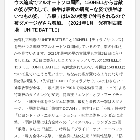
ウス編成でフルオートソロ周回。150HELLからは敵
の姿が変化して、前半は最近の研究～な姿で後半は
いつもの姿。「爪痕」はLv2の状態で付与されるので
被ダメージがさら増加。（2021年1月 光有利古戦
場 UNITE BATTLE）
光有利古戦場のUNITE BATTLEこと150HELL【ティラノサウルス】
を光ゼウス編成でフルオートソロ周回しているので、敵の行動と
かを見ていきます。2021年最初の星の古戦場も本戦3日目に入り
ましたね。3日目に突入したことでティラノサウルス100HELLと
150HELL（UNITE BATTLE）も解放されたので、今回は150HELLに
ついて見ていこうと思います。ちなみに姿が変わるようになり行
動が結構違う。○先ずは”100HELL”ティラノサウルスのおさらい・
通常攻撃が全体。・敵の残りHP50％で弱体効果回復。・HPによる
特殊技のタイミングが変更。特殊技「エンド・オブ・フードチェ
イン」・味方全体をランダムに攻撃。最初と最後の一撃は大ダメ
ージ。・弱体効果は「防御力DOWN」。味方1人に「麻痺」特殊技
「ビヨンド・ジ・エボリューション」・味方全体をランダムに攻
撃。・弱体効果は味方全体への「ディスペル」。ランダムに2回
「爪痕」さらに「強圧」。特殊技「プライド・オブ・エーペック
ス」・味方全体へ攻撃。・敵自身に強化効果「闇属性追撃」「防