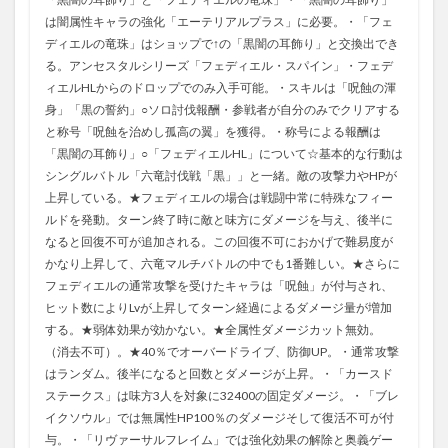
は闇属性キャラの強化「エーテリアルプラス」に必要。・「フェ
ディエルの竜珠」はショップで↑の「黒闇の耳飾り」と交換出でき
る。アンセスタルシリーズ「フェディエル・スパイン」・フェデ
ィエルHLからのドロップでのみ入手可能。・スキルは「呪蝕の渾
身」「黒の誓約」○ソロ討伐報酬・参戦者が自分のみでクリアする
と称号「呪蝕を治めし孤高の翼」を獲得。・称号による報酬は
「黒闇の耳飾り」○「フェディエルHL」について☆基本的な行動は
シングルバトル「六竜討伐戦「黒」」と一緒。敵の攻撃力やHPが
上昇している。★フェディエルの場合は戦闘中常に特殊なフィー
ルドを発動。ターン終了時に敵と味方にダメージを与え、後半に
なると回復不可が追加される。この回復不可におかげで難易度が
かなり上昇して、六竜マルチバトルの中でも1番難しい。★さらに
フェディエルの通常攻撃を受けたキャラは「呪蝕」が付与され、
ヒット数によりLvが上昇してターン経過によるダメージ量が増加
する。★弱体効果が効かない。★全属性ダメージカット無効。
（消去不可）。★40％でオーバードライブ、防御UP。・通常攻撃
はランダム。後半になると回数とダメージが上昇。・「カースド
ステークス」は味方3人を対象に32400の固定ダメージ。・「ブレ
イクソウル」では無属性HP100％のダメージそして復活不可が付
与。・「リヴァーサルフレイム」では強化効果の解除と奥義ゲー