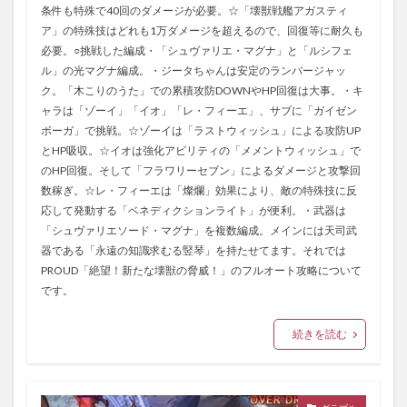
条件も特殊で40回のダメージが必要。☆「壊獣戦艦アガスティ
ア」の特殊技はどれも1万ダメージを超えるので、回復等に耐久も
必要。○挑戦した編成・「シュヴァリエ・マグナ」と「ルシフェ
ル」の光マグナ編成。・ジータちゃんは安定のランバージャッ
ク。「木こりのうた」での累積攻防DOWNやHP回復は大事。・キ
ャラは「ゾーイ」「イオ」「レ・フィーエ」、サブに「ガイゼン
ボーガ」で挑戦。☆ゾーイは「ラストウィッシュ」による攻防UP
とHP吸収。☆イオは強化アビリティの「メメントウィッシュ」で
のHP回復。そして「フラワリーセブン」によるダメージと攻撃回
数稼ぎ。☆レ・フィーエは「燦爛」効果により、敵の特殊技に反
応して発動する「ベネディクションライト」が便利。・武器は
「シュヴァリエソード・マグナ」を複数編成。メインには天司武
器である「永遠の知識求むる竪琴」を持たせてます。それでは
PROUD「絶望！新たな壊獣の脅威！」のフルオート攻略について
です。
続きを読む