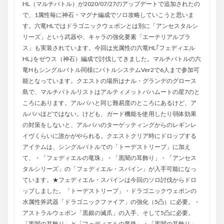
HL（マルチバトル）が2020/07/27のアップデートで追加されたの
で、1属性毎に神石・マグナ編成でソロ攻略していこうと思いま
す。六竜HLではドラゴニックウェポンとは別に「アンセスタルシ
リーズ」という武器や、キャラの強化要素「エーテリアルプラ
ス」も実装されています。今回は光属性の六竜HL｢フェディエル
HL｣をゼウス（神石）編成で討伐してきました。マルチバトルの六
竜Hもシングルバトル同様にバトルシステムVer2で6人まで参加可
能となっています。クエストの場所はナル・グランデのグロース
島で、マルチバトルリストはアルティメットバハムートの星7のと
ころにあります。アルバハと同じ難易度のところにあるけど、ア
ルバハほどではない。けども、ガード機能を使用したり弱体効果
の対策をしないと、アルバハのターゲッティングからのレギンレ
イヴくらいに誰かがやられる。クエストクリア時にドロップする
アイテムは、シングルバトルでの「トーデストリープ」に加え
て、・「フェディエルの竜珠」・「黒闇の耳飾り」・「アンセス
タルシリーズ」の「フェディエル・スパイン」が入手可能になっ
ています。★フェディエル・スパインは今回のソロ討伐からドロ
ップしました。「トーデストリープ」・ドラゴニックウェポンの
水属性斧武器「ドラゴニックファイア」の強化（5凸）に必要。・
アストラルウェポン「黒銀の滅爪」の入手、そして5凸に必要。
「黒闇の耳飾り」と「フェディエルの竜珠」・「黒闇の耳飾り」