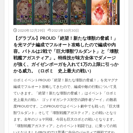
2020年12月29日
2021年10月30日
【グラブル】PROUD「絶望！新たな壊獣の脅威！」
を光マグナ編成でフルオート攻略したので編成や内
容。バトルは2戦で「巨大壊獣ワルダント」と「壊獣
戦艦アガスティア」。特殊技が味方全体でダメージ
が強く、ガイゼンボーガを入れて1万の上限に引っか
かる威力。（ロボミ 史上最大の戦い）
ロボミイベントPROUD「絶望！新たな壊獣の脅威！」を光マグナ
編成でフルオート攻略してきたので、編成や敵の行動について見
ていきます。「絶望！新たな壊獣の脅威！」はイベント「ロボミ
史上最大の戦い ゴッドギガンテス対空の調停者ゾーイ」の難易
度PROUDです。このPROUDではイベント劇中でも戦った「巨大壊
獣ワルダント」そして「壊獣戦艦アガスティア」との戦いとなり
ます。去年のジョヤ同様、今回も巨大ロボとの戦いとなります。
「壊獣戦艦アガスティア」とのイベント戦闘では、に乗っての戦
いとなりましたPROUDでは普通に自分のパーティで挑戦ですね