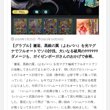
2020年7月25日
2021年10月30日
【グラブル】邂逅、黒銀の翼（よわバハ）を光マグ
ナでフルオートでソロ討伐。大いなる破局の999999
ダメージも、ガイゼンボーガさんのおかげで余裕。
「邂逅、黒銀の翼」(よわバハ）を光マグナ編成でフルオートでソ
ロ攻略してきたのでまとめていきます。弱い方のプロトバハムー
トのフルオート討伐です。以前（数年前）は皆で寄って集って戦
っていた「よわバハ」も今ではフルオートで放置して倒せる程度
になりました。今回プロトバハムートのフルオートをしているの
は、「バハムートの角」の在庫が無くっていたからです。前に使
うバハムート武器の分や「強バハ」に通って居た時期にはありま
した。最近になって再び「強バハ」通い始め「バハムートの角」
が無くなってきたので、「よわバハ」にも通い始めました。「強