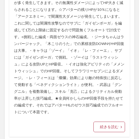
が多く発生してきます。その無属性ダメージによってHP大きく減
らされることになります。☆アバターの残りHPが10％になると
「アークエネミー」で闇属性大ダメージが発生してしまいます。
これに関しては闇属性攻撃なのでサブに「ガイゼンボーガ」を編
成して1万の上限値に固定するので問題無くフルオートで討伐で
す。○挑戦した編成・両面ゼウスの神石編成。・ジータちゃんはラ
ンバージャック。「木こりのうた」での累積攻防DOWNやHP回復
は大事。・キャラは「ゾーイ」「イオ」「レ・フィーエ」、サブ
には「ガイゼンボーガ」で挑戦。・ゾーイは「ラストウィッシ
ュ」による攻防UPとHP吸収。・イオは強化アビリティの「メメン
トウィッシュ」でのHP回復。そしてフラワリーセブンによるダメ
ージ。・レ・フィーエは「燦爛」効果により敵の特殊技に反応し
て発動する「ベネディクションライト」が便利。・武器は「グン
グニル」を複数装備し、スキル「克己」によるクリティカル発動
率が上昇した技巧編成。★全員何かしらのHP回復手段を持たせて
の編成です。それではアバターHLのゼウス技巧編成でのフルオー
トについて本題です。
続きを読む