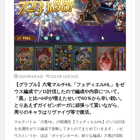
2020年8月6日
2021年10月30日
【グラブル】六竜マルチHL「フェディエルHL」をゼ
ウス編成でソロ討伐したので編成や内容について。
「黒」と比べHPが増えたせいで40％から辛い戦い。
とりあえずガイゼンボーガに頑張って貰いながら、
周りのキャラはリヴァイヴ等で復活。
マルチバトル「六竜HL」の闇属性【フェディエルHL】のソロ討伐
を光属性ゼウス編成で攻略してきたのでまとめていきます。（ゼ
ウスというか、ほぼ「ガイゼンボーガ」頼りな編成）六竜討伐戦