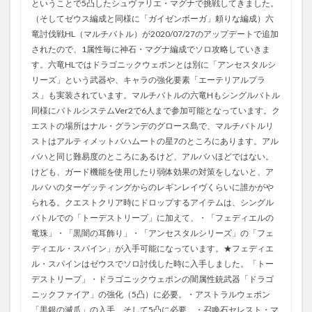
ということで5凸したシュヴァリエ・マグナで挑戦してきました。
（そしてゼウス編成と同様に「ガイゼンボーガ」頼りな編成）六
竜討伐戦HL（マルチバトル）が2020/07/27のアップデートで追加
されたので、1属性毎に神石・マグナ編成でソロ攻略していきま
す。六竜HLではドラゴニックウェポンとは別に「アンセスタルシ
リーズ」という武器や、キャラの強化要素「エーテリアルプラ
ス」も実装されています。マルチバトルの六竜Hもシングルバトル
同様にバトルシステムVer2で6人まで参加可能となっています。ク
エストの場所はナル・グランデのグロース島で、マルチバトルリ
ストはアルティメットバハムートの星7のところにあります。アル
バハと同じ難易度のところにあるけど、アルバハほどではない。
けども、ガード機能を使用したり弱体効果の対策をしないと、ア
ルバハのターゲッティングからのレギンレイヴくらいに誰かがや
られる。クエストクリア時にドロップするアイテムは、シングル
バトルでの「トーデストリープ」に加えて、・「フェディエルの
竜珠」・「黒闇の耳飾り」・「アンセスタルシリーズ」の「フェ
ディエル・スパイン」が入手可能になっています。★フェディエ
ル・スパインはゼウスでソロ討伐した時に入手しました。「トー
デストリープ」・ドラゴニックウェポンの闇属性銃武器「ドラゴ
ニックファイア」の強化（5凸）に必要。・アストラルウェポン
「黒銀の滅爪」の入手、そして5凸に必要。・召喚石セレスト・マ