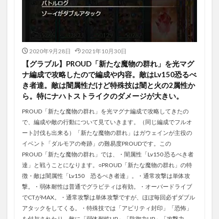
2020年9月28日
2021年10月30日
【グラブル】PROUD「新たな魔物の群れ」を光マグ
ナ編成で攻略したので編成や内容。敵はLv150恐るべ
き者達。敵は闇属性だけど特殊技は闇と火の2属性か
ら。特にナハトストライクのダメージが大きい。
PROUD「新たな魔物の群れ」を光マグナ編成で攻略してきたの
で、編成や敵の行動について見ていきます。（同じ編成でフルオ
ート討伐も出来る）「新たな魔物の群れ」はガウェインが主役の
イベント「ダルモアの奇跡」の難易度PROUDです。この
PROUD「新たな魔物の群れ」では、・闇属性「Lv150 恐るべき者
達」と戦うことになります。○PROUD「新たな魔物の群れ」の特
徴・敵は闇属性「Lv150 恐るべき者達」。・通常攻撃は単体攻
撃。・弱体耐性は普通でグラビティは有効。・オーバードライブ
でCTがMAX。・通常攻撃は単体攻撃ですが、ほぼ毎回必ずダブル
アタックをしてくる。・特殊技では「アビリティ封印」「恐怖」
を付与されたり、敵に「弱体耐性UP」「防御力UP」「攻撃力