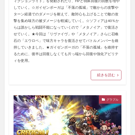
ィクションライト」を発動されたり、HPと弱体回復の回数を増や
していく。☆ガイゼンボーガは「不落の孤城」で敵からの攻撃や
ターン経過でのダメージを耐えて、敵対心も上げることで敵の攻
撃を集め味方の被ダメージを軽減していく。☆ソフィアは40％か
らは誰かしら戦闘不能になっていくので「メタノイア」で復活さ
せていく。★今回は「リヴァイヴ」や「メタノイア」さらに召喚
石の「エウロペ」で味方キャラを復活させてバトルメンバーを維
持していきました。★ガイゼンボーガの「不落の孤城」を維持す
るために、後半は回復しなくても片っ端から回復や強化アビリテ
ィを使用。
続きを読む
グラブル