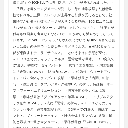
御力UP」☆100HELLでは専用効果「爪痕」が強化されました。・
「爪痕」は毎ターンダメージが発生し、敵の通常攻撃または特殊
技でレベルが上昇。☆レベルが上昇する行動を受けることで、効
果時間が延長され被ダメージが大きくなる効果。100HELLでは最
大Lvが5になり最大ダメージも増加しました。☆さらに「強圧」が
付与され回復も出来なくなるので、HPがかなり減りやすくなって
います。○”150HELL”ティラノサウルスについて★HP51％までは見
た目は最近の研究で～な姿なティラノサウルス。★HP50％からは
皆が想像するティラノサウルス。・というように形態が変化。
○HP51％までのティラノサウルス・通常攻撃が単体。・OD突入で
CT最大。特殊技「ダイノバード」・味方全体を攻撃。・弱体効果
は「攻撃力DOWN」「防御力DOWN」。特殊技「ウィードアウ
ト」・味方全体をランダムに攻撃。・弱体効果は「暗闇」の付
与。・敵自身に「ダブルアタック確率UP」の付与。特殊技「ホー
プ・フォー・エボリューション」・味方全体をランダムに攻
撃。・弱体効果は「ダブルアタック確率DOWN」「トリプルアタ
ック確率DOWN」。2人に「恐怖」の付与。○HP50％からのティ
ラノサウルス・通常攻撃が全体。・OD突入でCT最大。特殊技「エ
ンド・オブ・フードチェイン」・味方全体をランダムに攻撃。最
初と最後の一撃は大ダメージ。・弱体効果は「防御力DOWN」。