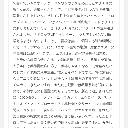
で書いていきます。メタトロンやシヴァを初めとしたマグナⅡに
新たな武器が追加されたことで、再びマルチバトルの救援参加が
活発になりましたね。そして9月上旬から始まったイベント「ドロ
ップUPキャンペーン」ではアバターHL等の闇族クエストはリスト
にありませんでしたが、これグラ10月号にアバターHLの週が追加
されました。「ドロップUPキャンペーン」クリアした時の宝箱が
増えるようになります。そして普段は無い「紫箱」も追加報酬と
してドロップするようになります。○宝箱の増加・対象クエストの
発見者は1回のクリアで、クエスト2回分の宝箱を獲得出来る。
（自発の赤箱等も倍になる）○追加報酬・新たに「紫箱」が追加。
入手条件は獲得貢献度に応じて獲得しやすくなる。（青箱みたい
なもの）☆単純に入手宝箱が増えるイベントですね。特に紫箱か
らはアニマや希にマグナⅡ武器も入手出来るので期間中に周回し
て集めていきたいですね。★ただし期間中は救援参加が増加する
ので、参加するのも困難になりそうですね。新たに追加された武
器（2020/8/31）・シヴァ：ニーラカンタ・エウロペ：スピリッ
ト・オブ・マナ・ブローディア：極神剣・グリームニル：綺羅煌
閃杖・メタトロン：炎の柱・アバター：ゼカリヤ☆追加された武
器は種族や得意武器による制限が無く使い易いです。☆ただしド
ロップ率はあまり高く無いので結構な周回が必要ですね。★そし