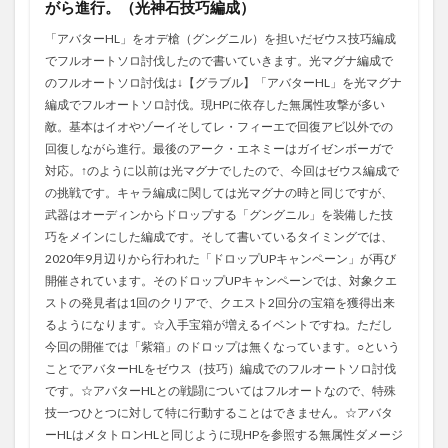
がら進行。（光神石技巧編成）
「アバターHL」をオデ槍（グングニル）を担いだゼウス技巧編成
でフルオートソロ討伐したので書いていきます。光マグナ編成で
のフルオートソロ討伐は↓【グラブル】「アバターHL」を光マグナ
編成でフルオートソロ討伐。現HPに依存した無属性攻撃が多い
敵。基本はイオやゾーイそしてレ・フィーエで回復アビ以外での
回復しながら進行。最後のアーク・エネミーはガイゼンボーガで
対応。↑のように以前は光マグナでしたので、今回はゼウス編成で
の挑戦です。キャラ編成に関しては光マグナの時と同じですが、
武器はオーディンからドロップする「グングニル」を装備した技
巧をメインにした編成です。そして書いているタイミングでは、
2020年9月辺りから行われた「ドロップUPキャンペーン」が再び
開催されています。そのドロップUPキャンペーンでは、対象クエ
ストの発見者は1回のクリアで、クエスト2回分の宝箱を獲得出来
るようになります。☆入手宝箱が増えるイベントですね。ただし
今回の開催では「紫箱」のドロップは無くなっています。○という
ことでアバターHLをゼウス（技巧）編成でのフルオートソロ討伐
です。☆アバターHLとの戦闘についてはフルオートなので、特殊
技一つひとつに対して特に行動することはできません。☆アバタ
ーHLはメタトロンHLと同じように現HPを参照する無属性ダメージ