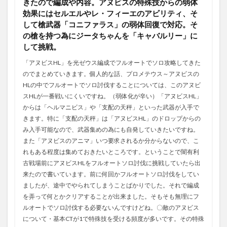
きたので編成や内容。アヌビスの特殊技からの弱体
効果にはセルエルやレ・フィーエのアビリティ、そ
して槍武器「コニファラス」の弱体回復で対応。そ
の槍を持つ為にジータちゃんを「キャバルリー」に
して挑戦。
「アヌビスHL」を光ゼウス編成でフルオートでソロ攻略してきた
のでまとめていきます。個人的な話、プロメテウス～アヌビスの
HLの中でフルオートでソロ討伐することについては、このアヌビ
スHLが一番戦いにくいですね。（弱体化が辛い）「アヌビスHL」
からは「ヘルマニビス」や「支配の天秤」といった武器が入手で
きます。特に「支配の天秤」は「アヌビスHL」のドロップからの
み入手可能なので、武器集めの為にも自発していきたいですね。
また「アヌビスのアニマ」いつ要求されるか分からないので、こ
れもある程度は集めておきたいところです。ということで闇有利
古戦場前にアヌビスHLをフルオートソロ討伐に挑戦していたら出
来たので書いています。前に何回かフルオートソロ討伐をしてい
ましたが、途中でやられてしまうことばかりでした。それで編成
を弄って何とかクリアすることが出来ました。そもそも無理にフ
ルオートでソロ討伐する必要ないんですけどね。〇敵のアヌビス
について・基本CTが1で特殊技を受ける頻度が多いです。その特殊