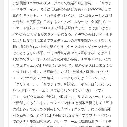
は無属性HP100％のダメージそして復活不可が付与。・「リヴァ
ーサルフレイム」では強化効果の解除と奥義ゲージ-200%そして
毒が付与される。・「カラミティレイン」は24回ダメージと衰弱
の付与。☆高難度に位置するマルチバトルなので「全属性ダメー
ジカット無効」。☆41％まで通常攻撃は大したことは無いけど、
40％からは何かもが大ダメージになる。☆40％からはフィールド
により回復不可に加えてフェディエルの通常攻撃のヒット数も大
幅に増え呪蝕Lvの上昇も早くなり、ターン経過のダメージを合わ
せるとかなりの痛手。☆その呪蝕を高Lvで放置させることは出来
ないのでクリアオール関係での対処が必要。★マルチバトルにな
りフェディエルのHPが増えたおかげで、純粋な耐久は出来なくな
り後半はジリ貧になる可能性。○挑戦した編成・両面シュヴァリ
エ・マグナの光マグナ編成。・ジータちゃんは「モンク」で、
「クリアオール」「リヴァイヴ」を設定。・キャラは｢フュンフ｣
｢イオ｣｢レ・フィーエ｣、サブには｢ガイゼンボーガ｣「ソフィ
ア」。☆ゼウス編成で討伐した時以上に、サブメンバーにもフル
で活躍してもらいます。☆フュンフはHPと弱体回復そして「五神
の慈しみ」でガッツを付与して「ブレイクソウル」による復活不
可を妨害する。☆イオはHPを回復しながら「フラワリーセブン」
での火力と攻撃回数稼ぎ。☆レ・フィーエは燦爛効果で「ベネデ