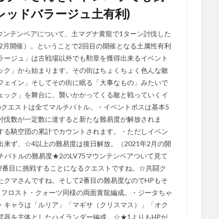
ドレッドバラージュ土有利)
マウンテンベアについて、土マグナ黄龍で1ターン討伐した
年2月開催）。ということで2回目の開催となる土属性有利
ラージュ」は古戦場以外でも勲章を獲得出来るイベント
ック」から始まります。その街はちょくちょく色んな敵
フェイン」そしてその街に眠る「大事なもの」みたいで
ェック」を舞台に、襲いかかってくる敵と戦っていくイ
のクエストは全てマルチバトル。・イベントボスは基本5
討伐数が一定数に達すると新たな難易度が解放されま
する騎空団の累計でカウントされます。・ただしイベン
来ず、☆4以上の難易度は後日解放。（2021年2月の開
チバトルの難易度★2のLV75マウンテンベアついて見て
2番目に挑戦することになるクエストですね。☆共闘ク
たクマさんですね。そして2番目の難易度なのでHPもそ
もフロスト・クォーツ同様の両面黄龍編成。・ジータちゃ
・キャラは「ルリア」「マギサ（クリスマス）」「オク
武器を主体としたハイランダー編成。☆★1よりもHPが