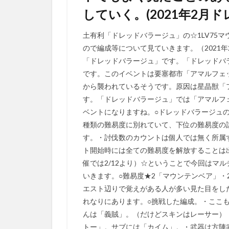
していく。(2021年2月
土有利「ドレッドバラージュ」の☆1LV75
ので編成等について見ていきます。（2021
「ドレッドバラージュ」です。「ドレッドバ
です。このイベントは要塞都市「アマルフェ
から襲われているそうです。原因は星晶獣「
す。「ドレッドバラージュ」では「アマルフ
ベントになりますね。○ドレッドバラージュ
種類の難易度に別れていて、下位の難易度の
す。・討伐数のカウントは個人では無く所属
ト開始時には全ての難易度を解放することは出
催では2/12より）☆ということで今回はマル
いきます。○難易度★2「マウンテンベア」・
エスト辺りで覚えがある人が多い見た目をし
れなりにあります。○挑戦した編成。・ここ
んは「義賊」。（だけどスキンはレーサー）
トー」。サブには「カイム」。・武器は方陣