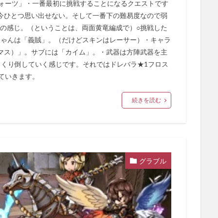
クォーツ」・一番最初に挑戦することになるクエストです
今ひとつ思い出せない。そして一番下の難易度なので弱
いの感じ。（ということは、両面黄竜編成で）○挑戦した
ちゃんは「義賊」。（だけどスキンはレーサー）・キャラ
マス）」。サブには「カイム」。・武器は方陣武器を主
っくり倒していく感じです。それではドレバラ★1フロス
ていきます。
続きを読む
グラブル