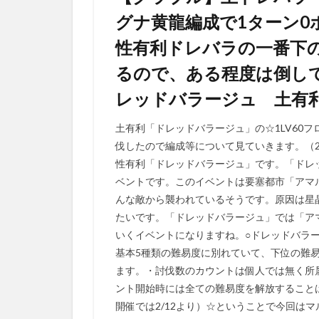
グナ黄龍編成で1ターン0
性有利ドレバラの一番下
るので、ある程度は倒して
レッドバラージュ 土有利
土有利「ドレッドバラージュ」の☆1LV60
伐したので編成等について見ていきます。（2
性有利「ドレッドバラージュ」です。「ドレ
ベントです。このイベントは要塞都市「アマ
んな敵から襲われているそうです。原因は星
たいです。「ドレッドバラージュ」では「ア
いくイベントになりますね。○ドレッドバラ
基本5種類の難易度に別れていて、下位の難
ます。・討伐数のカウントは個人では無く所
ント開始時には全ての難易度を解放することは
開催では2/12より）☆ということで今回はマ