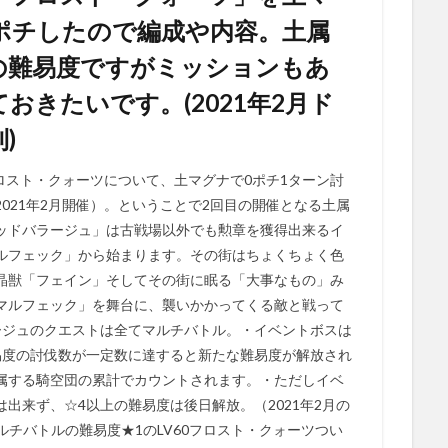
ポチしたので編成や内容。土属
の難易度ですがミッションもあ
おきたいです。(2021年2月ド
)
フロスト・クォーツについて、土マグナで0ポチ1ターン討
021年2月開催）。ということで2回目の開催となる土属
ッドバラージュ」は古戦場以外でも勲章を獲得出来るイ
ルフェック」から始まります。その街はちょくちょく色
晶獣「フェイン」そしてその街に眠る「大事なもの」み
マルフェック」を舞台に、襲いかかってくる敵と戦って
ージュのクエストは全てマルチバトル。・イベントボスは
易度の討伐数が一定数に達すると新たな難易度が解放され
属する騎空団の累計でカウントされます。・ただしイベ
出来ず、☆4以上の難易度は後日解放。（2021年2月の
ルチバトルの難易度★1のLV60フロスト・クォーツつい