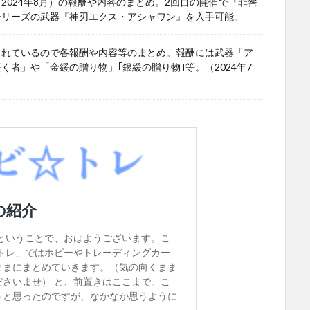
024年8月）の報酬や内容のまとめ。2回目の開催で『罪咎
シリーズの武器『神刃エクス・アシャワン』を入手可能。
されているので各報酬や内容等のまとめ。報酬には武器「ア
者」や「金緩の贈り物」｢銀緩の贈り物｣等。（2024年7