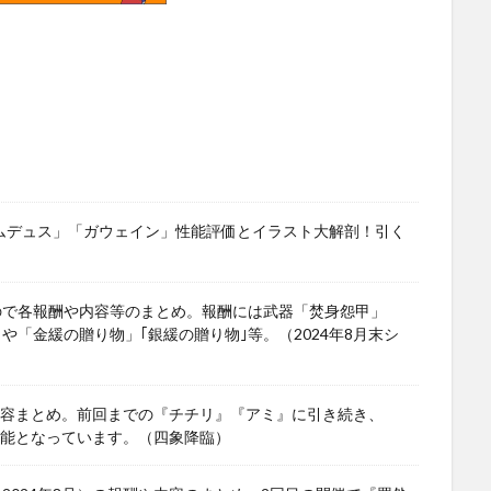
ワムデュス」「ガウェイン」性能評価とイラスト大解剖！引く
ので各報酬や内容等のまとめ。報酬には武器「焚身怨甲」
」や「金緩の贈り物」｢銀緩の贈り物｣等。（2024年8月末シ
や内容まとめ。前回までの『チチリ』『アミ』に引き続き、
可能となっています。（四象降臨）