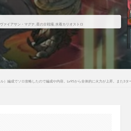
ヴァイアサン・マグナ
,
星の古戦場
,
水着カリオストロ
ル）編成でソロ攻略したので編成や内容。Lv95から全体的に火力が上昇。また3ター