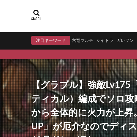
注目キーワード
六竜マルチ
シャトラ
ガレヲン
【グラブル】強敵Lv17
ティカル）編成でソロ攻略
から全体的に火力が上昇
UP」が厄介なのでディス