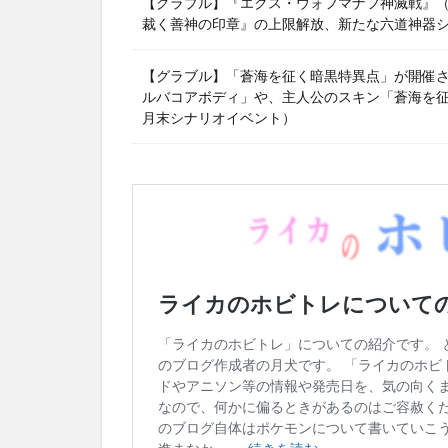
【グラブル】『エクス・ウォフマナフ神滅戦』（2
裁く善神の印章』の上限解放、新たな六道神器
【グラブル】「蒼海を征く暗黒特異点」が開催
ルバコアボディ」や、主人公のスキン「蒼海を征く
月末シナリオイベント）