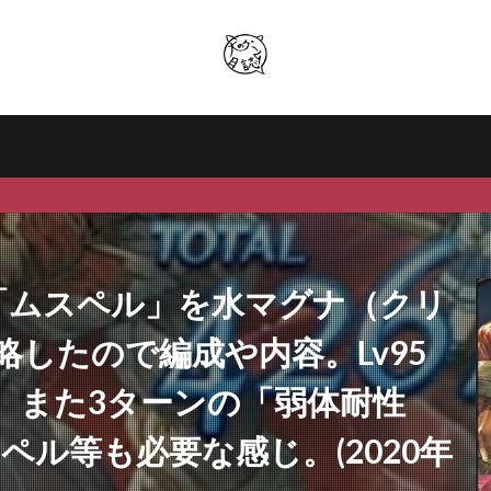
5「ムスペル」を水マグナ（クリ
したので編成や内容。Lv95
。また3ターンの「弱体耐性
ペル等も必要な感じ。(2020年