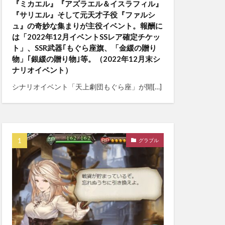
『ミカエル』『アズラエル＆イスラフィル』
『サリエル』そして元天才子役『ファルシ
ュ』の奇妙な集まりが主役イベント。報酬に
は「2022年12月イベントSSレア確定チケッ
ト」、SSR武器｢もぐら座旗、「金緩の贈り
物」｢銀緩の贈り物｣等。（2022年12月末シ
ナリオイベント）
シナリオイベント「天上劇団もぐら座」が開[…]
グラブル