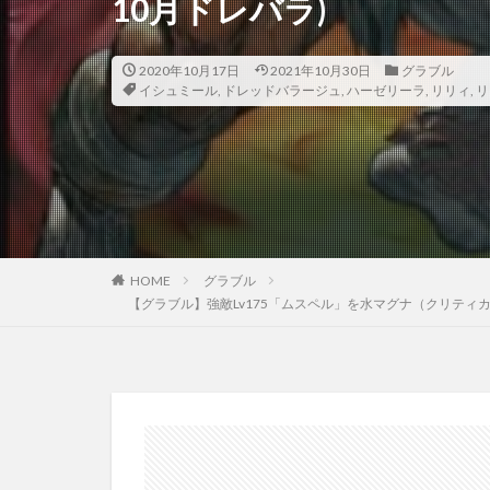
10月ドレバラ)
2020年10月17日
2021年10月30日
グラブル
イシュミール
,
ドレッドバラージュ
,
ハーゼリーラ
,
リリィ
,
リ
HOME
グラブル
【グラブル】強敵Lv175「ムスペル」を水マグナ（クリティカ