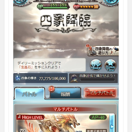
1.2
2022
年7月
開催
での
変更
点
1.2.1
ヒヒイ
ロカネ
の在庫
追加
1.2.2
四象武
器の在
庫と秘
文書の
在庫調
整
1.2.3
スキル
追加後
の四象