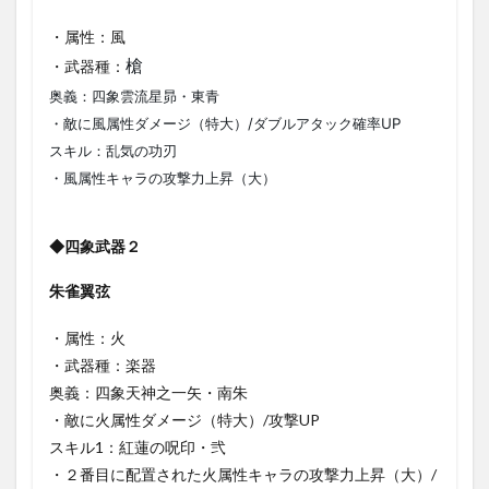
・属性：風
槍
・武器種：
奥義：四象雲流星昴・東青
・敵に風属性ダメージ（特大）/ダブルアタック確率UP
スキル：乱気の功刃
・風属性キャラの攻撃力上昇（大）
◆四象武器２
朱雀翼弦
・属性：火
・武器種：楽器
奥義：四象天神之一矢・南朱
・敵に火属性ダメージ（特大）/攻撃UP
スキル1：紅蓮の呪印・弐
・２番目に配置された火属性キャラの攻撃力上昇（大）/