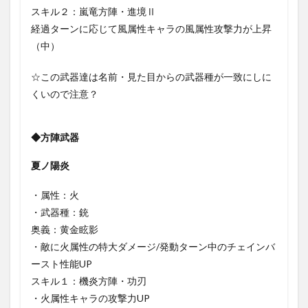
スキル２：嵐竜方陣・進境Ⅱ
経過ターンに応じて風属性キャラの風属性攻撃力が上昇
（中）
☆この武器達は名前・見た目からの武器種が一致にしに
くいので注意？
◆方陣武器
夏ノ陽炎
・属性：火
・武器種：銃
奥義：黄金眩影
・敵に火属性の特大ダメージ/発動ターン中のチェインバ
ースト性能UP
スキル１：機炎方陣・功刃
・火属性キャラの攻撃力UP