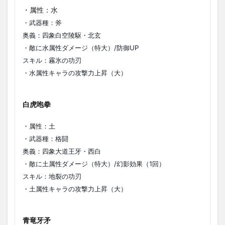
・属性：水
・武器種：斧
奥義：四象白空陵駆・北玄
・敵に水属性ダメージ（特大）/防御UP
スキル：霧氷の功刃
・水属性キャラの攻撃力上昇（大）
白虎咆拳
・属性：土
・武器種：格闘
奥義：四象大道王牙・西白
・敵に土属性ダメージ（特大）/幻影効果（1回）
スキル：地裂の功刃
・土属性キャラの攻撃力上昇（大）
青竜牙矛