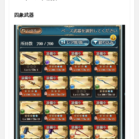
まと
め
四象武器