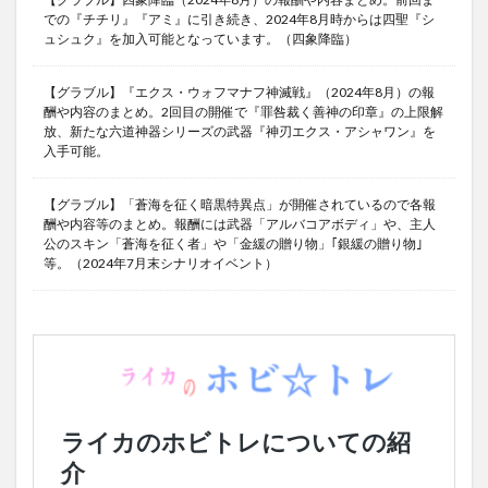
での『チチリ』『アミ』に引き続き、2024年8月時からは四聖『シ
ュシュク』を加入可能となっています。（四象降臨）
【グラブル】『エクス・ウォフマナフ神滅戦』（2024年8月）の報
酬や内容のまとめ。2回目の開催で『罪咎裁く善神の印章』の上限解
放、新たな六道神器シリーズの武器『神刃エクス・アシャワン』を
入手可能。
【グラブル】「蒼海を征く暗黒特異点」が開催されているので各報
酬や内容等のまとめ。報酬には武器「アルバコアボディ」や、主人
公のスキン「蒼海を征く者」や「金緩の贈り物」｢銀緩の贈り物｣
等。（2024年7月末シナリオイベント）