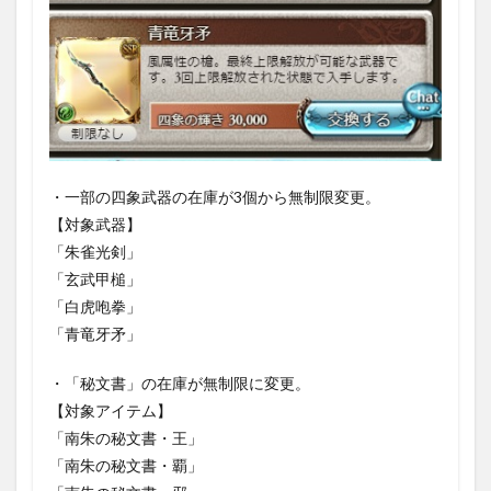
1.3.1.9
秋ノ落葉
1.3.1.10
春ノ柔風
1.3.1.11
◆四象武器
１
・一部の四象武器の在庫が3個から無制限変更。
【対象武器】
1.3.1.12
朱雀光剣
「朱雀光剣」
「玄武甲槌」
1.3.1.13
玄武甲槌
「白虎咆拳」
「青竜牙矛」
1.3.1.14
白虎咆拳
・「秘文書」の在庫が無制限に変更。
1.3.1.15
【対象アイテム】
青竜牙矛
「南朱の秘文書・王」
1.3.1.16
「南朱の秘文書・覇」
◆四象武器