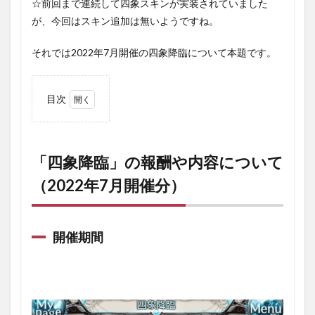
☆前回まで連続して四象スキンが実装されていました
が、今回はスキン追加は無いようですね。
それでは2022年7月開催の四象降臨について本題です。
目次
1
「四象
降臨」
の報酬
「四象降臨」の報酬や内容について
や内容
（2022年7月開催分）
につい
て
（2022
年7月
開催
開催期間
分）
1.1
開催
期間