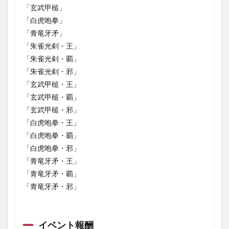
ン」
「玄武甲槌」
「ゼピ
「白虎咆拳」
ュロ
「青竜牙矛」
ス」
「朱雀光剣・王」
1.4.4
「朱雀光剣・覇」
この蒼
空に聖
「朱雀光剣・邪」
き目覚
「玄武甲槌・王」
めを
「玄武甲槌・覇」
1.4.5
「玄武甲槌・邪」
HIGH
「白虎咆拳・王」
LEVEL
四象瑞
「白虎咆拳・覇」
神
「白虎咆拳・邪」
1.5
「青竜牙矛・王」
やっ
「青竜牙矛・覇」
てお
「青竜牙矛・邪」
きた
いこ
と
1.6
イベント報酬