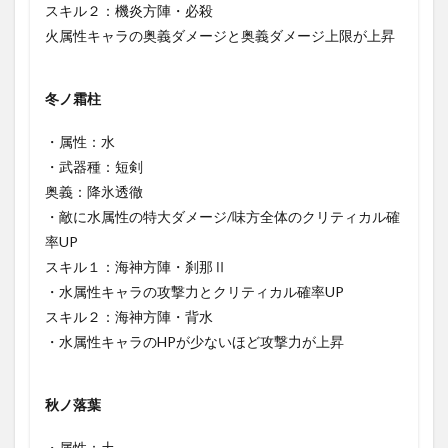
スキル２：機炎方陣・必殺
火属性キャラの奥義ダメージと奥義ダメージ上限が上昇
冬ノ霜柱
・属性：水
・武器種：短剣
奥義：降氷透徹
・敵に水属性の特大ダメージ/味方全体のクリティカル確
率UP
スキル１：海神方陣・刹那Ⅱ
・水属性キャラの攻撃力とクリティカル確率UP
スキル２：海神方陣・背水
・水属性キャラのHPが少ないほど攻撃力が上昇
秋ノ落葉
・属性：土