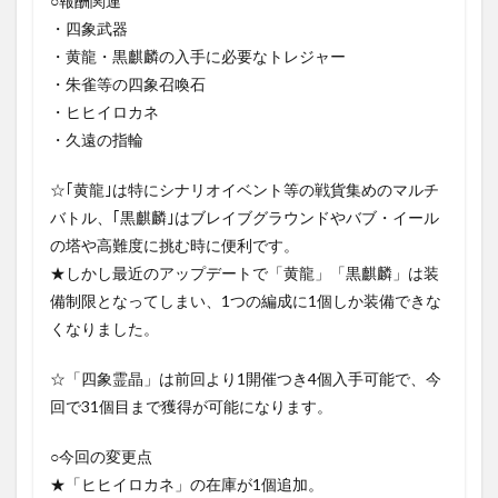
○報酬関連
・四象武器
・黄龍・黒麒麟の入手に必要なトレジャー
・朱雀等の四象召喚石
・ヒヒイロカネ
・久遠の指輪
☆｢黄龍｣は特にシナリオイベント等の戦貨集めのマルチ
バトル、｢黒麒麟｣はブレイブグラウンドやバブ・イール
の塔や高難度に挑む時に便利です。
★しかし最近のアップデートで「黄龍」「黒麒麟」は装
備制限となってしまい、1つの編成に1個しか装備できな
くなりました。
☆「四象霊晶」は前回より1開催つき4個入手可能で、今
回で31個目まで獲得が可能になります。
○今回の変更点
★「ヒヒイロカネ」の在庫が1個追加。