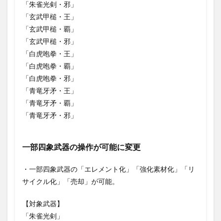
「朱雀光剣・邪」
・四象金
「玄武甲槌・王」
印
「玄武甲槌・覇」
1.4
「玄武甲槌・邪」
各ク
エス
「白虎咆拳・王」
ト
「白虎咆拳・覇」
1.4.1
「白虎咆拳・邪」
四象に
「青竜牙矛・王」
挑戦
「青竜牙矛・覇」
1.4.2
「青竜牙矛・邪」
四象を
討伐
1.4.3
一部四象武器の操作が可能に変更
EX+
「アグ
・一部四象武器の「エレメント化」「強化素材化」「リ
ニス」
サイクル化」「売却」が可能。
「ネプ
チュー
ン」
【対象武器】
「ティ
「朱雀光剣」
ター