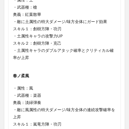
・武器種：槍
奥義：紅葉散華
・敵に土属性の特大ダメージ/味方全体にガード効果
スキル１：創樹方陣・功刃
・土属性キャラの攻撃力UP
スキル２：創樹方陣・克己
・土属性キャラのダブルアタック確率とクリティカル確
率が上昇
春ノ柔風
・属性：風
・武器種：楽器
奥義：淡緑弾奏
・敵に風属性の特大ダメージ/味方全体の連続攻撃確率を
上昇
スキル１：嵐竜方陣・功刃