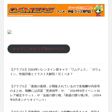
キャラソンやグッズ等のページへ
【グラブル】2026年バレンタイン新キャラ「ワムデュス」「ガウェ
イン」性能評価とイラスト大解剖！引くべき？
【グラブル】「孤狼の墓標」が開催されているので各報酬や内容等
のまとめ。報酬には武器「焚身怨甲」や、「2024年8月イベントSS
レア確定チケット」や「金緩の贈り物」｢銀緩の贈り物｣等。（2024
年8月末シナリオイベント）
【グラブル】四象降臨（2024年8月）の報酬や内容まとめ。前回ま