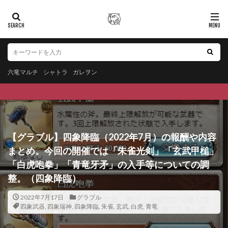
六竜マルチ
シャトラ
ガレヲン
【グラブル】四象降臨（2022年7月）の報酬や内容
まとめ。今回の開催では「朱雀光剣」「玄武甲槌」
「白虎咆拳」「青竜牙矛」の入手等についての調
整。（四象降臨）
2022年7月17日
グラブル
四象武器
,
四象瑞神
,
四象降臨
,
朱雀
,
玄武
,
白虎
,
青竜