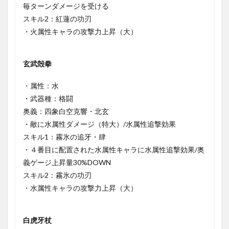
毎ターンダメージを受ける
スキル2：紅蓮の功刃
・火属性キャラの攻撃力上昇（大）
玄武殻拳
・属性：水
・武器種：格闘
奥義：四象白空克響・北玄
・敵に水属性ダメージ（特大）/水属性追撃効果
スキル1：霧氷の追牙・肆
・４番目に配置された水属性キャラに水属性追撃効果/奥
義ゲージ上昇量30%DOWN
スキル2：霧氷の功刃
・水属性キャラの攻撃力上昇（大）
白虎牙杖