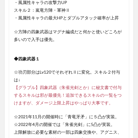
・風属性キャラの攻撃力UP
スキル２：嵐竜方陣・軍神Ⅱ
・風属性キャラの最大HPとダブルアタック確率が上昇
☆方陣の四象武器はマグナ編成だと何かと使いどころが
多いので入手は優先。
◆四象武器１
☆功刃部分はLv120でそれぞれⅡに変化。スキル２付与
は↓
【グラブル】四象武器（朱雀光剣とか）に秘文書で付与
するスキルは邪が最優先！追加できるスキルの一覧をつ
けますが、ダメージ上限上昇はやっぱり大事です。
☆2021年11月の開催時に「青竜牙矛」に５凸が実装。
☆2022年4月の開催では「朱雀光剣」に5凸が実装。
上限解放に必要な素材の一部は四象交換や、アグニス、