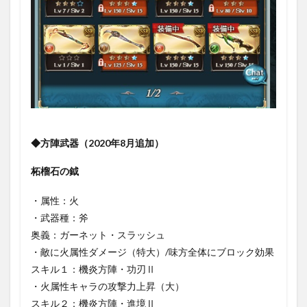
◆方陣武器（2020年8月追加）
柘榴石の鉞
・属性：火
・武器種：斧
奥義：ガーネット・スラッシュ
・敵に火属性ダメージ（特大）/味方全体にブロック効果
スキル１：機炎方陣・功刃Ⅱ
・火属性キャラの攻撃力上昇（大）
スキル２：機炎方陣・進境Ⅱ