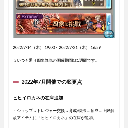
武器を
装備制
限武器
に変更
1.2.4
一部四
象武器
の操作
2022/7/14（木） 19:00～2022/7/21（木） 16:59
が可能
に変更
☆いつも通り四象降臨の開催期間は1週間です。
1.3
イベ
ント
2022年7月開催での変更点
報酬
1.3.1
四象武
ヒヒイロカネの在庫追加
器
1.3.1.1
・ショップ→トレジャー交換→育成/特殊→育成→上限解
◆方陣武
放アイテムに「ヒヒイロカネ」の在庫が追加。
器（2020
年8月追