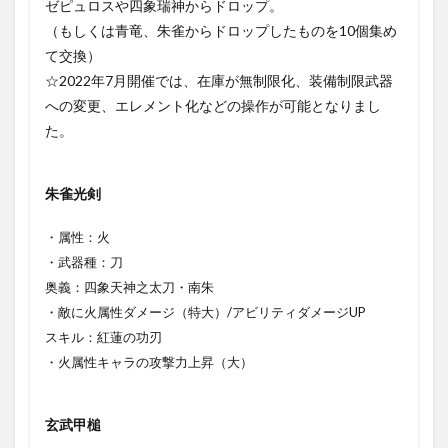
ゼピュロスや四象瑞神からドロップ。
（もしくは青竜、朱雀からドロップしたものを10個集め
て交換）
☆2022年7月開催では、在庫が無制限化、装備制限武器
への変更、エレメント化などの操作が可能となりまし
た。
朱雀光剣
・属性：火
・武器種：刀
奥義：四象天神之太刀・南朱
・敵に火属性ダメージ（特大）/アビリティダメージUP
スキル：紅蓮の功刃
・火属性キャラの攻撃力上昇（大）
玄武甲槌