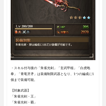
1.3.4.1
四象霊晶
1.3.4.2
・各種
「煌魂
玉」「魂
玉」
1.3.4.3
・各種
「霊宝」
1.3.4.4
印符、四
・スキル付与後の「朱雀光剣」「玄武甲槌」「白虎咆
象金印
拳」「青竜牙矛」は装備制限武器となり、1つの編成に1
1.3.4.5
個まで装備可能。
・「朱
雀」「玄
武」「白
【対象武器】
虎」「青
「朱雀光剣・王」
竜」印符
「朱雀光剣・覇」
1.3.4.6