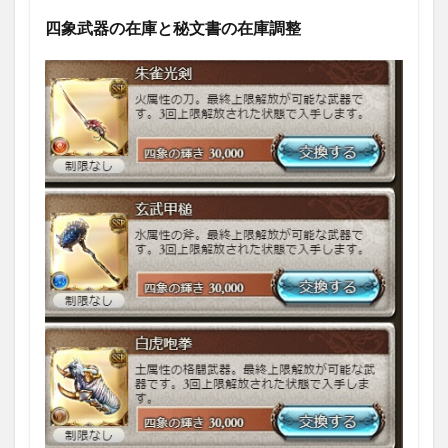
加）
四象武器の在庫と秘文書の在庫調整
1.3.1.2
柘榴石の
鉞
1.3.1.3
水宝玉の
手斧
1.3.1.4
風信子の
護剣
1.3.1.5
橄欖の弩
1.3.1.6
◆方陣武
器
1.3.1.7
夏ノ陽炎
1.3.1.8
冬ノ霜柱