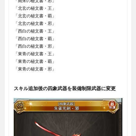
「南朱の秘文書・邪」
２
「北玄の秘文書・王」
1.3.1.17
「北玄の秘文書・覇」
朱雀翼弦
「北玄の秘文書・邪」
1.3.1.18
「西白の秘文書・王」
玄武殻拳
「西白の秘文書・覇」
1.3.1.19
「西白の秘文書・邪」
白虎牙杖
「東青の秘文書・王」
1.3.1.20
「東青の秘文書・覇」
青竜髭刃
「東青の秘文書・邪」
1.3.2
四象召
喚石
スキル追加後の四象武器を装備制限武器に変更
1.3.3
四象ス
キン
1.3.4
四象降
臨アイ
テム