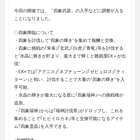
今回の開催では、「四象武器」の入手などに調整が入る
ことになりました。
〇四象降臨について
・四象を討伐して”四象の輝き”を集めて報酬と交換。
・四象に挑戦の｢朱雀｣｢玄武｣｢白虎｣｢青竜｣等を討伐する
と”水晶に輝きが貯まり、最大まで輝くと難易度EX＋が出
現”
・EX+では｢アグニス｣｢ネプチューン｣｢ゼピュロス｣｢ティ
ターン｣と戦い、討伐することで大量の“四象の輝き”を入
手可能。
・水晶の輝きが最大になる度に｢四象瑞神｣への挑戦権が
追加。
・｢四象瑞神｣からは｢瑞神討伐章｣がドロップし、これを
集めることで｢ヒヒイロカネ｣等と交換可能になるアイテ
ム｢四象霊晶｣を入手できる。