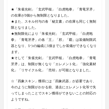
★
「朱雀光剣」「玄武甲槌」「白虎咆拳」「青竜牙矛」
の在庫が3個から無制限となりました。
★また、スキル付与の各「秘文書」の在庫も同じく無制
限となりました。
★無制限化により「朱雀光剣」「玄武甲槌」「白虎咆
拳」「青竜牙矛」の各「王」「邪」「覇」は装備制限武
器となり、1つの編成に1個までしか装備ができなくなり
ます。
★そして「朱雀光剣」「玄武甲槌」「白虎咆拳」「青竜
牙矛」は、制限が無くなり「エレメント化」「強化素材
化」「リサイクル化」「売却」が可能となりました。
☆
「四象スキン」獲得には「四象武器」が必要であり、
今のように制限がかかる前、過去にエレメント化等で失
ってしまったことでスキン獲得ができないことの対応の
ようですね。