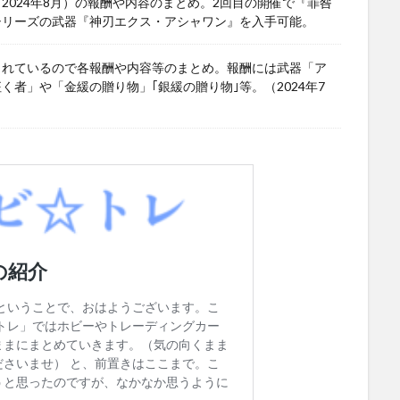
024年8月）の報酬や内容のまとめ。2回目の開催で『罪咎
シリーズの武器『神刃エクス・アシャワン』を入手可能。
されているので各報酬や内容等のまとめ。報酬には武器「ア
者」や「金緩の贈り物」｢銀緩の贈り物｣等。（2024年7