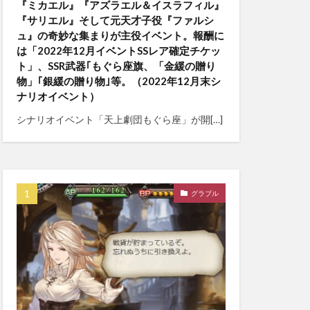
『ミカエル』『アズラエル＆イスラフィル』
『サリエル』そして元天才子役『ファルシ
ュ』の奇妙な集まりが主役イベント。報酬に
は「2022年12月イベントSSレア確定チケッ
ト」、SSR武器｢もぐら座旗、「金緩の贈り
物」｢銀緩の贈り物｣等。（2022年12月末シ
ナリオイベント）
シナリオイベント「天上劇団もぐら座」が開[…]
グラブル