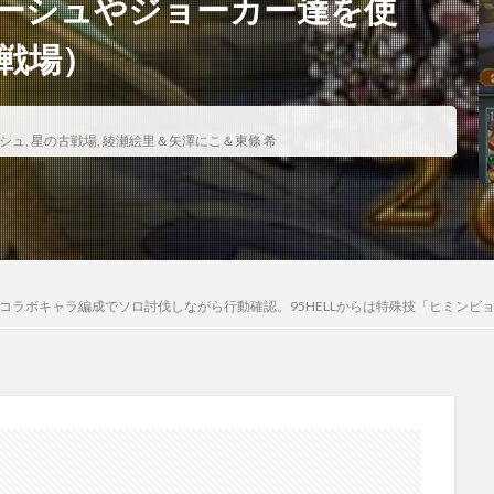
ーシュやジョーカー達を使
古戦場）
シュ
,
星の古戦場
,
綾瀬絵里＆矢澤にこ＆東條 希
つコラボキャラ編成でソロ討伐しながら行動確認。95HELLからは特殊技「ヒミンビ