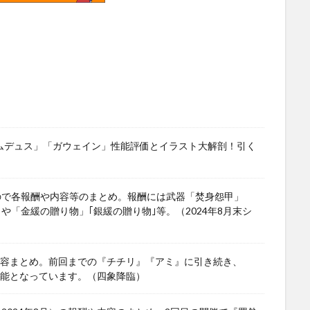
ワムデュス」「ガウェイン」性能評価とイラスト大解剖！引く
ので各報酬や内容等のまとめ。報酬には武器「焚身怨甲」
」や「金緩の贈り物」｢銀緩の贈り物｣等。（2024年8月末シ
や内容まとめ。前回までの『チチリ』『アミ』に引き続き、
可能となっています。（四象降臨）