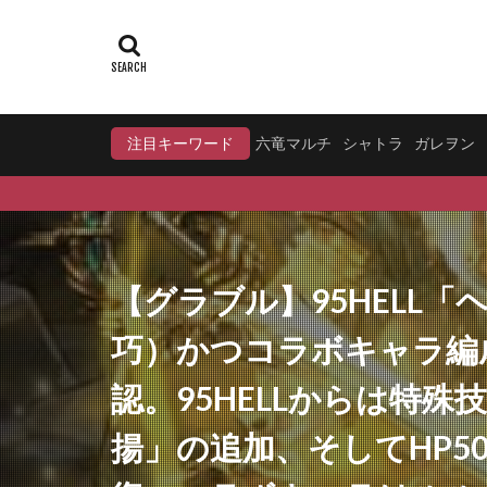
注目キーワード
六竜マルチ
シャトラ
ガレヲン
【グラブル】95HELL
巧）かつコラボキャラ編
認。95HELLからは特
揚」の追加、そしてHP5