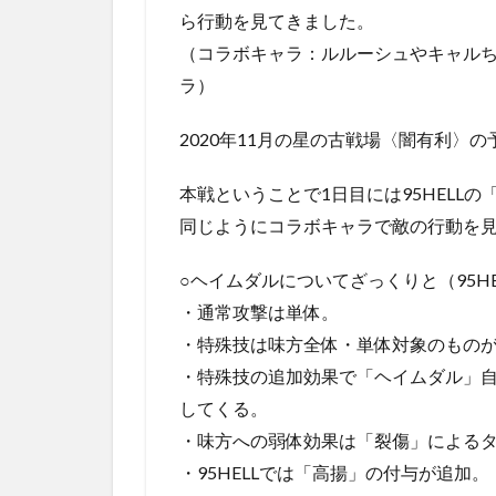
ら行動を見てきました。
（コラボキャラ：ルルーシュやキャル
ラ）
2020年11月の星の古戦場〈闇有利〉
本戦ということで1日目には95HELLの
同じようにコラボキャラで敵の行動を
○ヘイムダルについてざっくりと（95HE
・通常攻撃は単体。
・特殊技は味方全体・単体対象のもの
・特殊技の追加効果で「ヘイムダル」自
してくる。
・味方への弱体効果は「裂傷」による
・95HELLでは「高揚」の付与が追加。