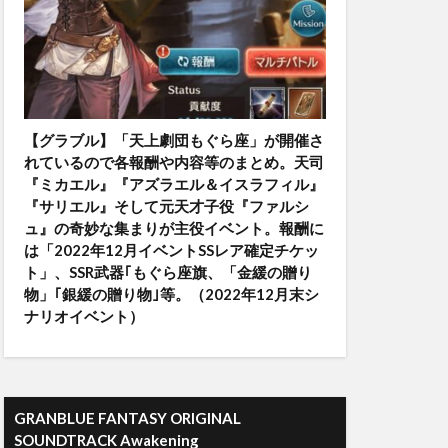
【グラブル】「天上劇団もぐら座」が開催さ
れているので各報酬や内容等のまとめ。天司
『ミカエル』『アズラエル＆イスラフィル』
『サリエル』そして元天才子役『ファルシ
ュ』の奇妙な集まりが主役イベント。報酬に
は「2022年12月イベントSSレア確定チケッ
ト」、SSR武器｢もぐら座旗、「金緩の贈り
物」｢銀緩の贈り物｣等。（2022年12月末シ
ナリオイベント）
GRANBLUE FANTASY ORIGINAL
SOUNDTRACK Awakening