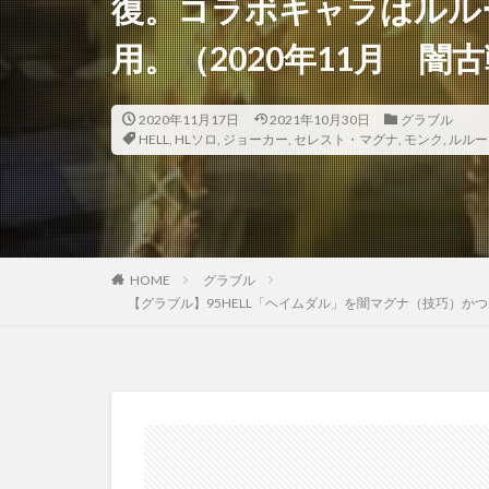
復。コラボキャラはルル
用。（2020年11月 闇
2020年11月17日
2021年10月30日
グラブル
HELL
,
HLソロ
,
ジョーカー
,
セレスト・マグナ
,
モンク
,
ルルー
HOME
グラブル
【グラブル】95HELL「ヘイムダル」を闇マグナ（技巧）か