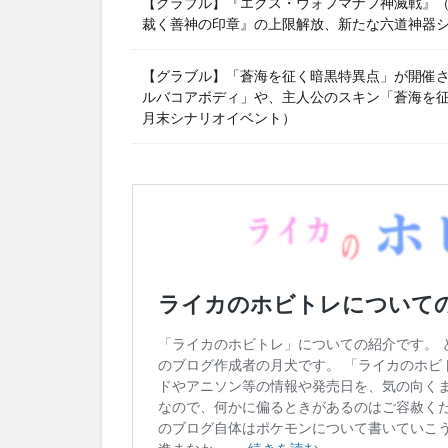
【グラブル】『エクス・ウォフマナフ神滅戦』（2
裁く善神の印章』の上限解放、新たな六道神器
【グラブル】「蒼海を征く暗黒特異点」が開催
ルバコアボディ」や、主人公のスキン「蒼海を征く
月末シナリオイベント）