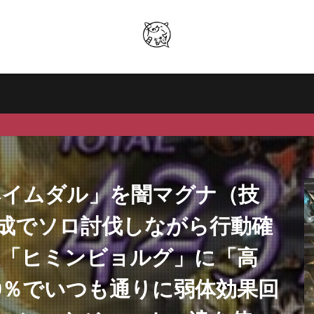
「ヘイムダル」を闇マグナ（技
成でソロ討伐しながら行動確
殊技「ヒミンビョルグ」に「高
0％でいつも通りに弱体効果回