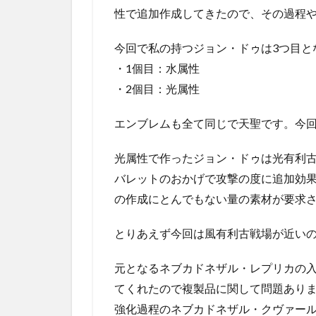
性で追加作成してきたので、その過程
今回で私の持つジョン・ドゥは3つ目と
・1個目：水属性
・2個目：光属性
エンブレムも全て同じで天聖です。今
光属性で作ったジョン・ドゥは光有利
バレットのおかげで攻撃の度に追加効
の作成にとんでもない量の素材が要求
とりあえず今回は風有利古戦場が近い
元となるネブカドネザル・レプリカの
てくれたので複製品に関して問題あり
強化過程のネブカドネザル・クヴァー