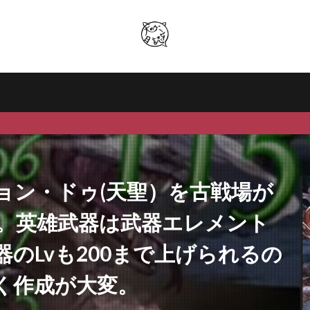
ョン・ドゥ(天聖）を古戦場が
。英雄武器は武器エレメント
のLvも200まで上げられるの
く作成が大変。