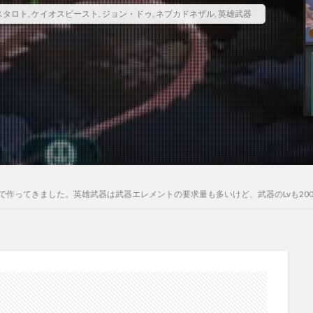
スタロト
,
ケイオスビースト
,
ジョン・ドゥ
,
ネブカドネザル
,
英雄武器
で作ってきました。英雄武器は武器エレメントの要求量も多いけど、武器のLvも20