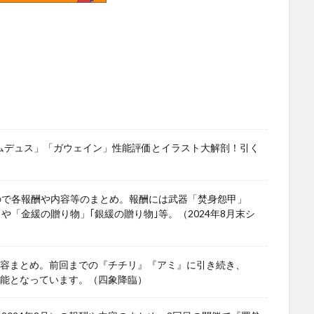
ワムデュス」「ガウェイン」性能評価とイラスト大解剖！引く
ので各報酬や内容等のまとめ。報酬には武器「焚身怨甲」
」や「金緩の贈り物」｢銀緩の贈り物｣等。（2024年8月末シ
や内容まとめ。前回までの『チチリ』『アミ』に引き続き、
可能となっています。（四象降臨）