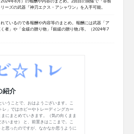
024年8月）の報酬や内容のまとめ。2回目の開催で『罪咎
シリーズの武器『神刃エクス・アシャワン』を入手可能。
されているので各報酬や内容等のまとめ。報酬には武器「ア
者」や「金緩の贈り物」｢銀緩の贈り物｣等。（2024年7