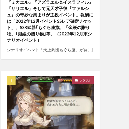
『ミカエル』『アズラエル＆イスラフィル』
『サリエル』そして元天才子役『ファルシ
ュ』の奇妙な集まりが主役イベント。報酬に
は「2022年12月イベントSSレア確定チケッ
ト」、SSR武器｢もぐら座旗、「金緩の贈り
物」｢銀緩の贈り物｣等。（2022年12月末シ
ナリオイベント）
シナリオイベント「天上劇団もぐら座」が開[…]
グラブル