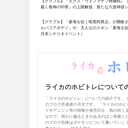
【グラブル】『エクス・ウォフマナフ神滅戦』（2
裁く善神の印章』の上限解放、新たな六道神器
【グラブル】「蒼海を征く暗黒特異点」が開催
ルバコアボディ」や、主人公のスキン「蒼海を征く
月末シナリオイベント）