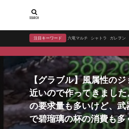
注目キーワード
六竜マルチ
シャトラ
ガレヲン
【グラブル】風属性のジ
近いので作ってきました
の要求量も多いけど、武器
で碧瑠璃の杯の消費も多